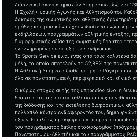
Διάσκεψη Πανεπιστημιακών Υπερασπιστών) και CSD
Η Σχολή Φυσικής Αγωγής και Αθλητισμού του Καθολι
άσκησης της σωματικής και αθλητικής δραστηριότη
ομάδες που μπορεί να έχουν ιδιαίτερο ενδιαφέρον 
εκδηλώσεων, προγραμμάτων αθλητικής ένταξης, πρ
διαμορφωτικής αξίας της σωματικής δραστηριότητα
ολοκληρωμένη ανάπτυξη των ανθρώπων.
Το Sports Service είναι ένας από τους καλύτερα 
μέλη, τα οποία αποτελούν το 52,88% της πανεπιστη
Η Αθλητική Υπηρεσία διαθέτει Τμήμα Ράγκμπι που 
όλα σε πανεπιστημιακό, περιφερειακό και εθνικό 
Ο κύριος στόχος αυτής της υπηρεσίας είναι η διευ
δραστηριότητας και του αθλητισμού ως συνήθεια 
της διάδοσης και της εκτέλεσης διαφορετικών αθ
πολλαπλά κέντρα ενδιαφέροντός του, δημιουργώντ
αξιών. Επιπλέον, προσφέρει μια υπηρεσία προώθησ
του προγράμματος διπλής σταδιοδρομίας (πρόγρα
Πανεπιστημίου-Αθλητή) και του προγράμματος PAD