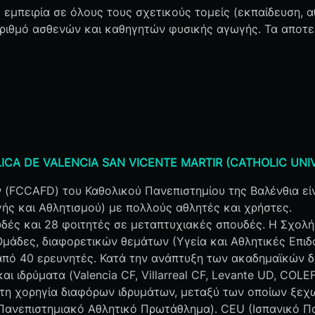
εμπειρία σε όλους τους σχετικούς τομείς (εκπαίδευση, αθ
ριθμό ασθενών και καθηγητών φυσικής αγωγής. Τα αποτελ
LICA DE VALENCIA SAN VICENTE MARTIR (CATHOLIC UNIV
(FCCAFD) του Καθολικού Πανεπιστημίου της Βαλένθια είν
ής και Αθλητισμού) με πολλούς αθλητές και χρήστες.
δές και 28 φοιτητές σε μεταπτυχιακές σπουδές. Η Σχολή
μάδες, διαφορετικών θεμάτων (Υγεία και Αθλητικές Επιδό
 από 40 ερευνητές. Κατά την ανάπτυξη των ακαδημαϊκών 
 ιδρύματα (Valencia CF, Villarreal CF, Levante UD, COLE
τη χορηγία διαφόρων ιδρυμάτων, μεταξύ των οποίων ξεχωρί
Πανεπιστημιακό Αθλητικό Πρωτάθλημα). CEU (Ισπανικό Π