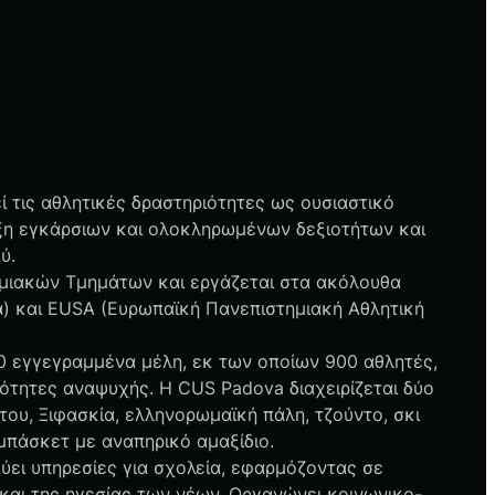
 τις αθλητικές δραστηριότητες ως ουσιαστικό
τυξη εγκάρσιων και ολοκληρωμένων δεξιοτήτων και
ύ.
ημιακών Τμημάτων και εργάζεται στα ακόλουθα
ία) και EUSA (Ευρωπαϊκή Πανεπιστημιακή Αθλητική
0 εγγεγραμμένα μέλη, εκ των οποίων 900 αθλητές,
ότητες αναψυχής. Η CUS Padova διαχειρίζεται δύο
ου, Ξιφασκία, ελληνορωμαϊκή πάλη, τζούντο, σκι
 μπάσκετ με αναπηρικό αμαξίδιο.
ύει υπηρεσίες για σχολεία, εφαρμόζοντας σε
και της ηγεσίας των νέων. Οργανώνει κοινωνικο-