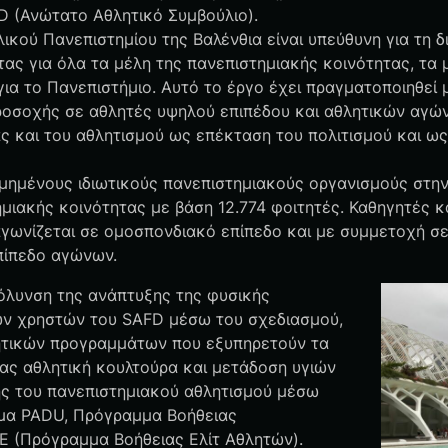
 (Ανώτατο Αθλητικό Συμβούλιο).
κού Πανεπιστημίου της Βαλένθια είναι υπεύθυνη για τη δ
τας για όλα τα μέλη της πανεπιστημιακής κοινότητας, τα
για το Πανεπιστήμιο. Αυτό το έργο έχει πραγματοποιηθεί
οσοχής σε αθλητές υψηλού επιπέδου και αθλητικών αγών
ς και του αθλητισμού ως επέκταση του πολιτισμού και ως
δομημένους ιδιωτικούς πανεπιστημιακούς οργανισμούς στη
μιακής κοινότητας με βάση 12.774 φοιτητές. Καθηγητές κ
αγωνίζεται σε ομοσπονδιακό επίπεδο και με συμμετοχή σε
επίπεδο αγώνων.
κόλυνση της ανάπτυξης της φυσικής
των χρηστών του SAFD μέσω του σχεδιασμού,
λητικών προγραμμάτων που εξυπηρετούν τα
ας αθλητική κουλτούρα και μετάδοση υγιών
ης του πανεπιστημιακού αθλητισμού μέσω
μμα PADU, Πρόγραμμα Βοήθειας
E (Πρόγραμμα Βοήθειας Ελίτ Αθλητών).