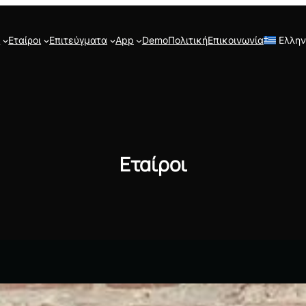
ι
Εταίροι
Επιτεύγματα
App
Demo
Πολιτική
Επικοινωνία
Ελλην
Εταίροι