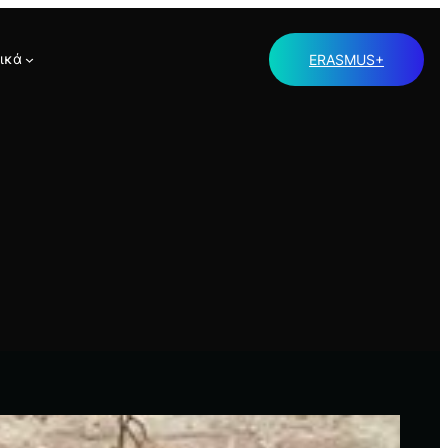
ικά
ERASMUS+