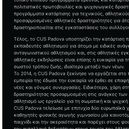
πολιτιστικές πρωτοβουλίες και ψυχαγωγικές δραστ
προγράμματα κατάρτισης για τεχνικούς, αθλητικού
προσαρμοσμένες αθλητικές δραστηριότητες για άτο
δραστηριοποιείται στις εγκαταστάσεις του συλλόγο
Τέλος, το CUS Padova υποστηρίζει την κατάρτιση 
εκπαιδευτές αθλητισμού για άτομα με ειδικές ανάγ
ανταγωνιστικού αθλητισμού και, στις αθλητικές ε
αθλητικές εκδηλώσεις είναι επίσης η ευκαιρία για 
σωστού τρόπου ζωής, ιδιαίτερα μεταξύ των νέων.
Το 2014, η CUS Padova ξεκίνησε να εργάζεται στο 
εμπειρία της έδωσε την ευκαιρία να έρθει σε επαφ
νέες και γόνιμες συνεργασίες. Ειδικότερα, χάρη σ
δραστηριότητας προσαρμοσμένη στις ανάγκες των α
αθλητισμό ως εργαλείο για τη σωματική και ψυχικ
CUS Padova τελείωσε με επιτυχία δύο ευρωπαϊκά χ
καθηγητές φυσικής αγωγής γυμνασίου μία καινοτόμ
παιχνίδι και την ακεραιότητα και παρέχει στους φ
την ανταλλαγή δεξιοτήτων στους τομείς του Αθλητ