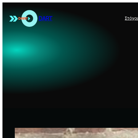
Μετάβαση
στο
DART
Στόχο
περιεχόμενο