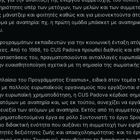
ηριότητες υπέρ των μετόχων, των μελών και των συμμετε
ς μάνατζερ και φοιτητές καθώς και για μειονεκτούντα άτ
μα με αναπηρία: πχ. η πρώτη ομάδα μπάσκετ με αναπηρικ
υ.
προγραμμάτων εκπαιδευτών για την κοινωνική ένταξη ατό
κες. Από το 1988, το CUS Padova προωθεί διεθνείς και εθ
γκαταστάσεις του, πραγματοποιούνται ανταλλαγές ευρωπαϊ
την ευαισθητοποίηση σχετικά με τη σημασία της σωματικής
πλαίσιο του Προγράμματος Erasmus+, ειδικά στον τομέα τ
ή με πολλούς ευρωπαϊκούς οργανισμούς που εργάζονται στ
την ευρωπαϊκή χρηματοδότηση, η CUS Padova κέρδισε σημ
τόμων με αναπηρία και, ως εκ τούτου, συνεχίζει να εργ
ή ευεξία των ατόμων με αναπηρία. Εκτός από τη συμμετοχ
ρηματοδοτούμενα έργα σε ρόλο Συντονιστή: το έργο Spor
ο διδακτική ενότητα που αυξάνει τη συμμετοχή των εφήβω
οιτητές δεξιότητες ζωής και απασχολησιμότητας· και το έ
ισμού και του Τουρισμού, προωθώντας τη διαφάνεια των 