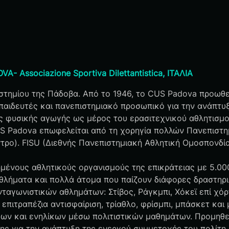
 Associazione Sportiva Dilettantistica, ΙΤΑΛΙΑ
στημίου της Πάδοβα. Από το 1946, το CUS Padova προωθεί
εκπαιδευτές και πανεπιστημιακό προσωπικό για την ανάπ
ης φυσικής αγωγής ως μέρος του ερασιτεχνικού αθλητισμο
US Padova επωφελείται από τη χορηγία πολλών Πανεπιστ
ντρο). FISU (Διεθνής Πανεπιστημιακή Αθλητική Ομοσπονδ
μένους αθλητικούς οργανισμούς της επικράτειας με 5.00
αθλήματα και πολλά άτομα που παίζουν διάφορες δραστηρι
αγωνιστικών αθλημάτων: Στίβος, Ράγκμπι, Χόκεϊ επί χόρτ
 επιτραπέζια αντισφαίριση, τρίαθλο, φρίσμπι, μπάσκετ και
έων και ενηλίκων μέσω πολιτιστικών μαθημάτων. Προμηθε
ης για την ανάπτυξη της ενεργού συμμετοχής του πολίτη 