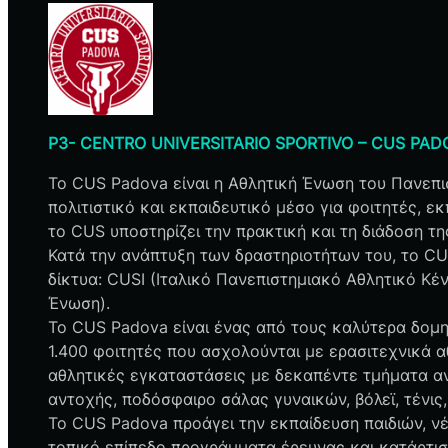
P3- CENTRO UNIVERSITARIO SPORTIVO – CUS PADOVA-
Το CUS Padova είναι η Αθλητική Ένωση του Πανεπι
πολιτιστικό και εκπαιδευτικό μέσο για φοιτητές, 
το CUS υποστηρίζει την πρακτική και τη διάδοση τ
Κατά την ανάπτυξη των δραστηριοτήτων του, το C
δίκτυα: CUSI (Ιταλικό Πανεπιστημιακό Αθλητικό Κέ
Ένωση).
Το CUS Padova είναι ένας από τους καλύτερα δομη
1.400 φοιτητές που ασχολούνται με ερασιτεχνικά 
αθλητικές εγκαταστάσεις με δεκαπέντε τμήματα αντ
αντοχής, ποδόσφαιρο σάλας γυναικών, βόλεϊ, τένις,
Το CUS Padova προάγει την εκπαίδευση παιδιών, ν
τοπικό επίπεδο προγράμματα έρευνας και κατάρτισ