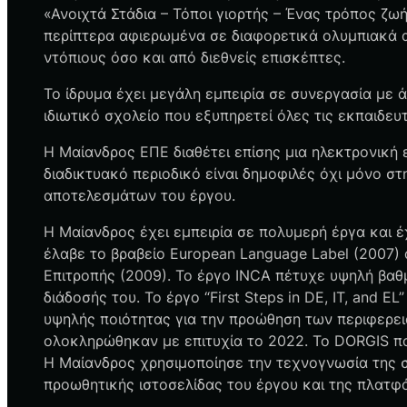
«Ανοιχτά Στάδια – Τόποι γιορτής – Ένας τρόπος ζω
περίπτερα αφιερωμένα σε διαφορετικά ολυμπιακά 
ντόπιους όσο και από διεθνείς επισκέπτες.
Το ίδρυμα έχει μεγάλη εμπειρία σε συνεργασία με 
ιδιωτικό σχολείο που εξυπηρετεί όλες τις εκπαιδε
Η Μαίανδρος ΕΠΕ διαθέτει επίσης μια ηλεκτρονικ
διαδικτυακό περιοδικό είναι δημοφιλές όχι μόνο σ
αποτελεσμάτων του έργου.
Η Μαίανδρος έχει εμπειρία σε πολυμερή έργα και 
έλαβε το βραβείο European Language Label (2007)
Επιτροπής (2009). Το έργο INCA πέτυχε υψηλή βαθμ
διάδοσής του. Το έργο “First Steps in DE, IT, and
υψηλής ποιότητας για την προώθηση των περιφερε
ολοκληρώθηκαν με επιτυχία το 2022. Το DORGIS πο
Η Μαίανδρος χρησιμοποίησε την τεχνογνωσία της στ
προωθητικής ιστοσελίδας του έργου και της πλατφό