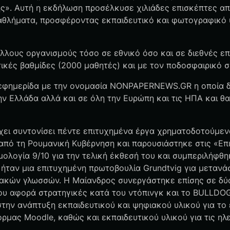
ής». Αυτή η εκδήλωση προσέλκυσε χιλιάδες επισκέπτες απ
αθλήματα, προσφέροντας εκπαιδευτικό και φωτογραφικό 
άλλους οργανισμούς τόσο σε εθνικό όσο και σε διεθνές ε
υτικές βαθμίδες (2000 μαθητές) και με τον ποδοσφαιρικό 
ή εφημερίδα με την ονομασία NONPAPERNEWS.GR η οποία 
την Ελλάδα αλλά και σε όλη την Ευρώπη και τις ΗΠΑ και θ
έχει συντονίσει πέντε επιτυχημένα έργα χρηματοδοτούμε
 από τη Ρουμανική Κυβέρνηση και παρουσιάστηκε στις «Ε
ολογία 9/10 για την τελική έκθεσή του και συμπεριλήφθη
 EL” ήταν μια επιτυχημένη πρωτοβουλία Grundtvig για μετα
ιακών γλωσσών. Η Μαίανδρος συνεργάστηκε επίσης σε δύ
υ αφορά στρατηγικές κατά του ντόπινγκ και το BULLDOG 
ην ανάπτυξη εκπαιδευτικού και ψηφιακού υλικού για το έ
ρμας Moodle, καθώς και εκπαιδευτικού υλικού για τις ηλ