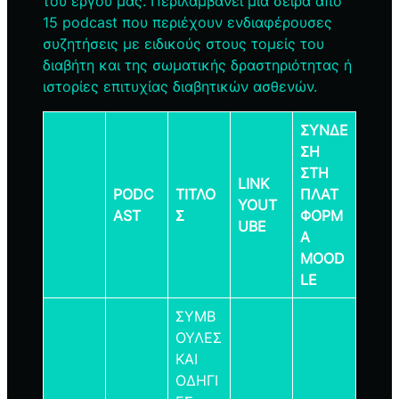
του έργου μας. Περιλαμβάνει μια σειρά από
15 podcast που περιέχουν ενδιαφέρουσες
συζητήσεις με ειδικούς στους τομείς του
διαβήτη και της σωματικής δραστηριότητας ή
ιστορίες επιτυχίας διαβητικών ασθενών.
ΣΥΝΔΕ
ΣΗ
ΣΤΗ
LINK
PODC
ΤΙΤΛΟ
ΠΛΑΤ
YOUT
AST
Σ
ΦΟΡΜ
UBE
Α
MOOD
LE
ΣΥΜΒ
ΟΥΛΕΣ
ΚΑΙ
ΟΔΗΓΙ