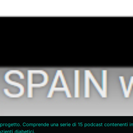
o progetto. Comprende una serie di 15 podcast contenenti i
zienti diabetici.