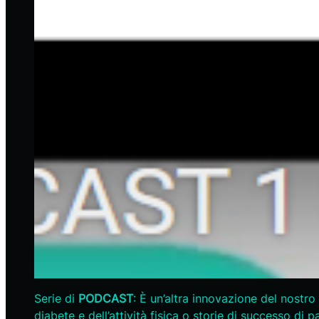
Serie di
PODCAST
: È un’altra innovazione del nostr
diabete e dell’attività fisica o storie di successo di pa