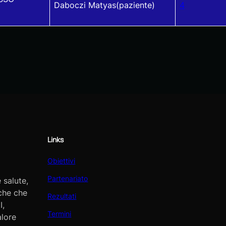
Daboczi Matyas(paziente)
4
Links
Obiettivi
Partenariato
 salute,
iche che
Rezultati
I,
Termini
alore