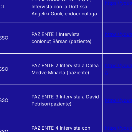
https://you
CI
Intervista con la Dott.ssa
Angeliki Gouli, endocrinologa
PAZIENTE 1 Intervista
https://you
SSO
conIonuț Bârsan (paziente)
PAZIENTE 2 Intervista a Dalea
https://you
SSO
Medve Mihaela (paziente)
A
PAZIENTE 3 Intervista a David
SSO
https://you
Petrisor(paziente)
PAZIENTE 4 Intervista con
https://yo
SSO