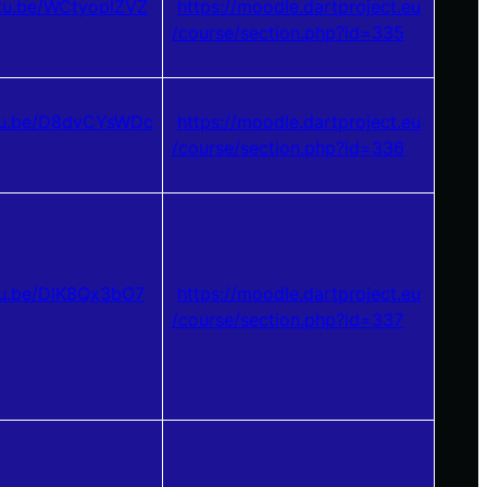
utu.be/WCtyoplZVZ
https://moodle.dartproject.eu
/course/section.php?id=335
utu.be/D8dvCYsWDc
https://moodle.dartproject.eu
/course/section.php?id=336
tu.be/DlK8Qx3bO7
https://moodle.dartproject.eu
/course/section.php?id=337