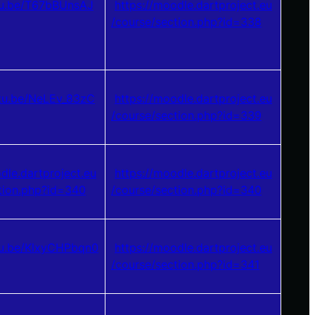
tu.be/T67bBUnsAJ
https://moodle.dartproject.eu
/course/section.php?id=338
utu.be/NeLEv_83zC
https://moodle.dartproject.eu
/course/section.php?id=339
dle.dartproject.eu
https://moodle.dartproject.eu
tion.php?id=340
/course/section.php?id=340
tu.be/KlxyCHPbqn0
https://moodle.dartproject.eu
/course/section.php?id=341