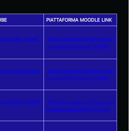
UBE
PIATTAFORMA MOODLE LINK
tu.be/sWAv-o4IwIE
https://moodle.dartproject.eu
/course/section.php?id=347
utu.be/zoxQAgB4Gz
https://moodle.dartproject.eu
/course/section.php?id=347
utu.be/E6AqpC0P6r
https://moodle.dartproject.eu
/course/section.php?id=334