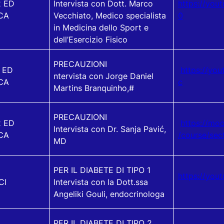
2 ED
Intervista con Dott. Marco
https://you
CA
Vecchiato, Medico specialista
0
in Medicina dello Sport e
dell’Esercizio Fisico
PRECAUZIONI
1 ED
https://yo
ntervista con Jorge Daniel
CA
c
Martins Branquinho,#
PRECAUZIONI
2 ED
https://moo
Intervista con Dr. Sanja Pavić,
CA
/course/sec
MD
PER IL DIABETE DI TIPO 1
https://you
CI
Intervista con la Dott.ssa
Angeliki Gouli, endocrinologa
PER IL DIABETE DI TIPO 2,