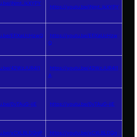
tu.be/iNmt_ikXYPY
https://youtu.be/iNmt_ikXYPY
tu.be/EfiXaUcHzwQ
https://youtu.be/EfiXaUcHzw
Q
tu.be/42WzJUR4l1
https://youtu.be/42WzJUR4l1
A
tu.be/0yTAuG–jiE
https://youtu.be/0yTAuG–jiE
utu.be/xCXLBLDQgP
https://youtu.be/xCXLBLDQg