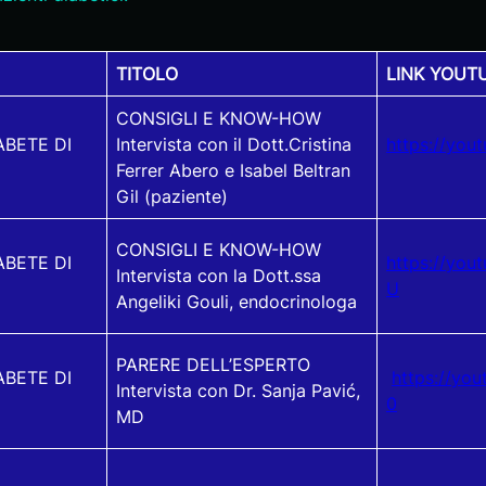
TITOLO
LINK YOUT
CONSIGLI E KNOW-HOW
ABETE DI
Intervista con il Dott.Cristina
https://you
Ferrer Abero e Isabel Beltran
Gil (paziente)
CONSIGLI E KNOW-HOW
ABETE DI
https://yo
Intervista con la Dott.ssa
U
Angeliki Gouli, endocrinologa
PARERE DELL’ESPERTO
ABETE DI
https://yo
Intervista con Dr. Sanja Pavić,
0
MD