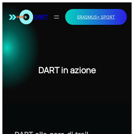
Vai
al
DART
ERASMUS+ SPORT
contenuto
DART in azione