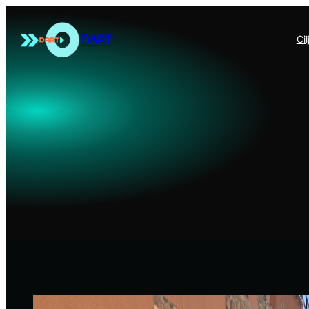
Skoči
do
DART
Cil
sadržaja