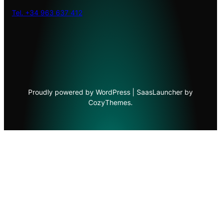
Tel. +34 963 637 412
Proudly powered by WordPress | SaasLauncher by
CozyThemes.