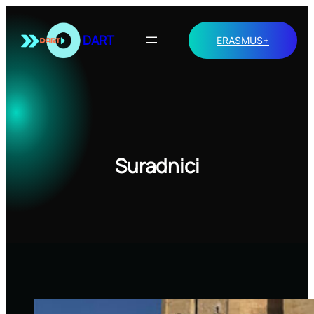
Skoči
do
DART
ERASMUS+
sadržaja
Suradnici