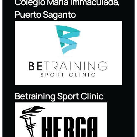
Colegio Maria Immaculada,
Puerto Saganto
Betraining Sport Clinic