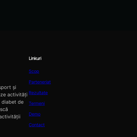
Linkuri
Scop
Parteneriat
port și
Rezultate
ze activități
 diabet de
Termeni
ască
Demo
ctivității
Contact