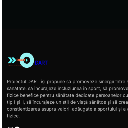
DART
Proiectul DART își propune să promoveze sinergii între s
sănătate, să încurajeze incluziunea în sport, să promove
fizice benefice pentru sănătate dedicate persoanelor cu
tip I și II, să încurajeze un stil de viață sănătos și să cre
conștientizarea asupra valorii adăugate a sportului și a a
fizice.