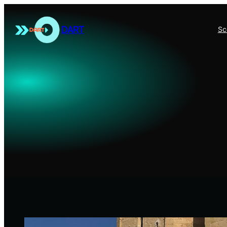
Sari
la
DART
Sc
conținut