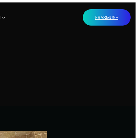
l
ERASMUS+