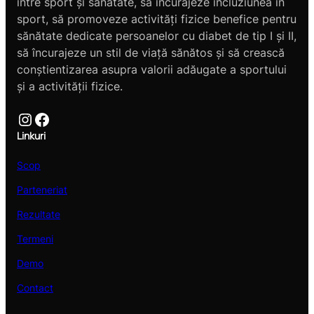
între sport și sănătate, să încurajeze incluziunea în
sport, să promoveze activități fizice benefice pentru
sănătate dedicate persoanelor cu diabet de tip I și II,
să încurajeze un stil de viață sănătos și să crească
conștientizarea asupra valorii adăugate a sportului
și a activității fizice.
Instagram
Facebook
Linkuri
Scop
Parteneriat
Rezultate
Termeni
Demo
Contact