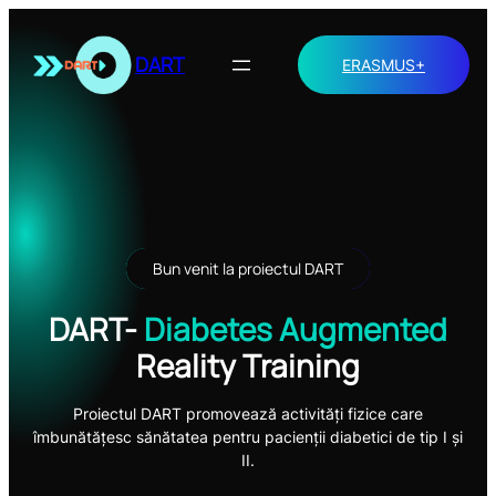
Sari
la
DART
ERASMUS+
conținut
Bun venit la proiectul DART
DART-
Diabetes Augmented
Reality Training
Proiectul DART promovează activități fizice care
îmbunătățesc sănătatea pentru pacienții diabetici de tip I și
II.